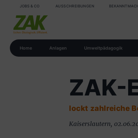
JOBS & CO
AUSSCHREIBUNGEN
BEKANNTMAC
Home
Anlagen
Umweltpädagogik
ZAK-E
lockt zahlreiche 
Kaiserslautern, 02.06.2