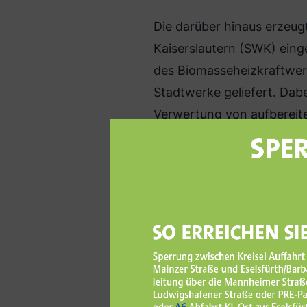
Die darüber hinaus erzeug
Kaiserslautern (SWK) eing
des Biomasseheizkraftwerk
Stadtwerke geliefert. Dab
Verwertung von aufbereit
gewonnen wird. Eigens daf
Wärmeübergabestation err
5.000 MWh Fernwä
Zusätzlich kommt ein Bio
Einsatz. Mit dem Gasmotor
werden rund 5.000 MWh Fe
Damit können mehr als 