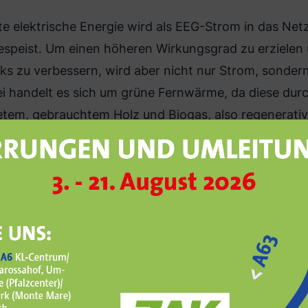
te elektrische Energie wird als EEG-Strom in das Net
espeist. Um einen höheren Wirkungsgrad zu erzielen u
s zu verbessern, wird aber nicht nur Strom, sonder
ei handelt es sich um grüne Fernwärme, da diese dur
etem, gebrauchtem Holz und Biogas, also regenerati
ür wurden rund 5,3 Kilometer lange Fernwärmeleitun
ichtet.
rme und rund 5.000 MWh elektrische
- und Deponiegasmotor mit über 3.500 kW Feuerung
, der mit selbst erzeugtem Bio- und Deponiegas aus 
rnwärme und rund 5.000 MWh elektrischer Strom pr
3.000 Haushalte mit Fernwärme und 1.600 Haushalte m