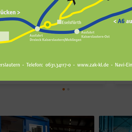
Energie- und Wärmewende vor
Unt
Ort gestalten
Ber
Zukunftsforum ländliche Entwicklung:
Info
Bedeutung der ländlichen Räume für den
regi
Erfolg der Energie- und Klimawende