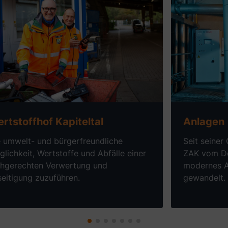
hr erfahren über
Wertstoffhof Kapiteltal
Mehr erfah
rtstoffhof Kapiteltal
Anlagen
e umwelt- und bürgerfreundliche
Seit seiner
lichkeit, Wertstoffe und Abfälle einer
ZAK vom De
chgerechten Verwertung und
modernes A
eitigung zuzuführen.
gewandelt.