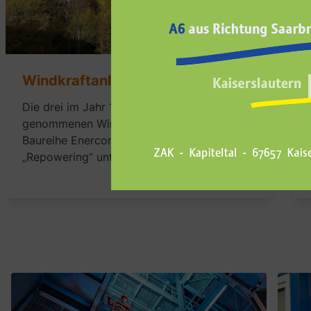
Windkraftanlagen
Die drei im Jahr 1999 in Betrieb
genommenen Windenergieanlagen der
Baureihe Enercon E-44 wurden 2014 einem
„Repowering“ unterzogen.