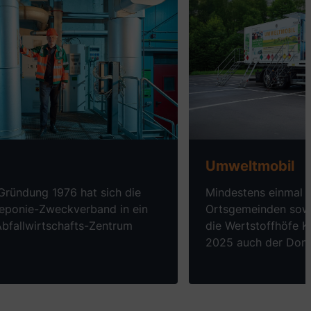
ren über
Anlagen
Mehr erfahren über
Umweltmobil
 Gründung 1976 hat sich die
Mindestens einmal 
ponie-Zweckverband in ein
Ortsgemeinden sowie
bfallwirtschafts-Zentrum
die Wertstoffhöfe K
2025 auch der Donn