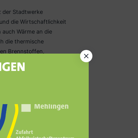
z der Stadtwerke
nd die Wirtschaftlichkeit
n auch Wärme an die
ch die thermische
ven Brennstoffen,
gen verlegt und eine
r Strom
swärmeleistung zum
Abfällen betrieben wird,
o Jahr produziert.
it Strom versorgt werden.