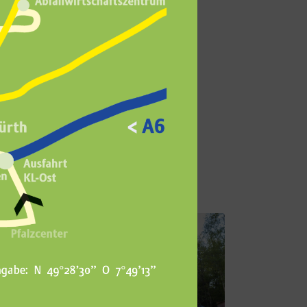
insbesondere im Sommer,
en Energieträger bleibt
u Lasten der weniger
-Äquivalente pro Jahr
tung, die Produktion von
nen CO2 ein.