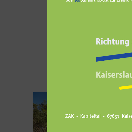
Der Gasmotor ermöglicht 
wenn eine nur sehr gering
gleich, aber die Erzeugu
nachgefragten Wärme erh
eingespart. Insgesamt sp
grüner Energie und die C