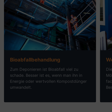
Mehr erfahren über
Bioabfallbehandlung
Me
Bioabfallbehandlung
We
Zum Deponieren ist Bioabfall viel zu
Di
schade. Besser ist es, wenn man ihn in
Mög
Energie oder wertvollen Kompostdünger
fa
umwandelt.
Bes