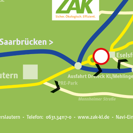
eine effizientere Nutzung von Bio- und Deponiegas 
e Wärmenachfrage besteht. Die Summe der eingesetzt
ng des im Sommer mehr nachgefragten Stroms kann z
öht werden. Dadurch werden etwa 2.500 Tonnen CO2
art die ZAK am Standort durch die Deponiegasverwer
O2-Bindung aus Kompostprodukten knapp 37.000 Ton