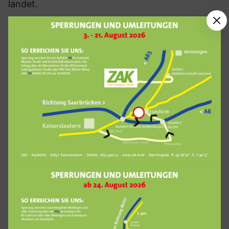
landet.
Die ZAK möchte die Bioabfälle aus der
Restmülltonne in die Biotonne lenken:
„Umweltschutz fängt zu Hause an. Wer seine
Lebensmittelreste in der Biotonne entsorgt,
leistet einen wichtigen Beitrag zum Klimaschutz.
Landet der Bioabfall in der Restmülltonne, kann
er nicht optimal verwertet werden“, so Deubig
weiter. Unter dem Motto „Bio zu Bio“ bündeln
mehr als 90 Abfallwirtschaftsbetriebe – darunter
auch die ZAK – mit Unterstützung von wirfuerbio
e.V. ihre Kräfte und werben für mehr Bioabfall in
der Biotonne. Nach der erfolgreichen Reduktion
der Störstoffe im Bioabfall (Qualität), sollen die